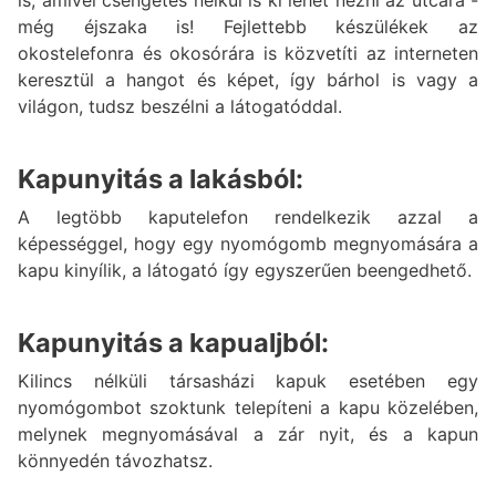
is, amivel csengetés nélkül is ki lehet nézni az utcára -
még éjszaka is! Fejlettebb készülékek az
okostelefonra és okosórára is közvetíti az interneten
keresztül a hangot és képet, így bárhol is vagy a
világon, tudsz beszélni a látogatóddal.
Kapunyitás a lakásból:
A legtöbb kaputelefon rendelkezik azzal a
képességgel, hogy egy nyomógomb megnyomására a
kapu kinyílik, a látogató így egyszerűen beengedhető.
Kapunyitás a kapualjból:
Kilincs nélküli társasházi kapuk esetében egy
nyomógombot szoktunk telepíteni a kapu közelében,
melynek megnyomásával a zár nyit, és a kapun
könnyedén távozhatsz.